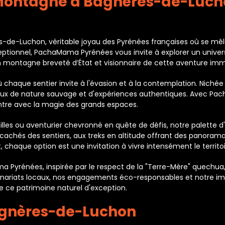
és Montagne à Bagnères-de-Lu
res-de-Luchon, véritable joyau des Pyrénées françaises où se 
eptionnel, PachaMama Pyrénées vous invite à explorer un univers
ontagne breveté d’État et visionnaire de cette aventure imm
 chaque sentier invite à l'évasion et à la contemplation. Nic
ureux de nature sauvage et d'expériences authentiques. Avec
ntre avec la magie des grands espaces.
les ou aventurier chevronné en quête de défis, notre palette d'
cachés des sentiers, aux treks en altitude offrant des panorama
nt, chaque option est une invitation à vivre intensément le ter
a Pyrénées, inspirée par le respect de la "Terre-Mère" quechua,
enariats locaux, nos engagements éco-responsables et notre 
e ce patrimoine naturel d'exception.
Bagnères-de-Luchon