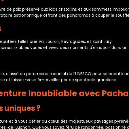
avre de paix préservé aux lacs cristallins et aux sommets imposan
ervatoire astronomique offrant des panoramas à couper le souffl
s
réputées telles que Val Louron, Peyragudes, et Saint Lary.
maines skiables variés et vivez des moments d'émotion dans un 
, classé au patrimoine mondial de l'UNESCO pour sa beauté natur
e et laissez-vous émerveiller par ce spectacle grandiose.
enture Inoubliable avec Pac
s uniques ?
ature et à vous défier au cœur des majestueux paysages pyré
ères-de-Luchon. Que vous soyez féru de randonnée, passionné 