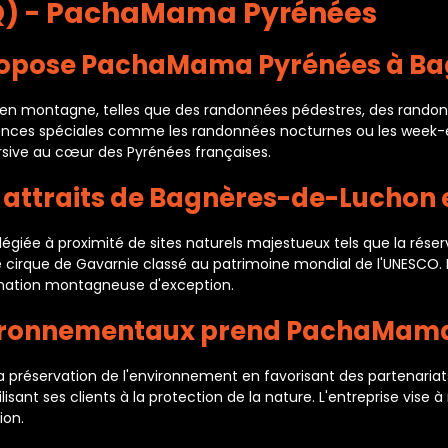
AQ) - PachaMama Pyrénées
s propose PachaMama Pyrénées à B
en montagne, telles que des randonnées pédestres, des randonné
riences spéciales comme les randonnées nocturnes ou les week
sive au cœur des Pyrénées françaises.
x attraits de Bagnères-de-Luchon e
giée à proximité de sites naturels majestueux tels que la réserve
re cirque de Gavarnie classé au patrimoine mondial de l'UNESCO. 
tination montagneuse d'exception.
vironnementaux prend PachaMama
réservation de l'environnement en favorisant des partenariats
ilisant ses clients à la protection de la nature. L'entreprise vis
ion.