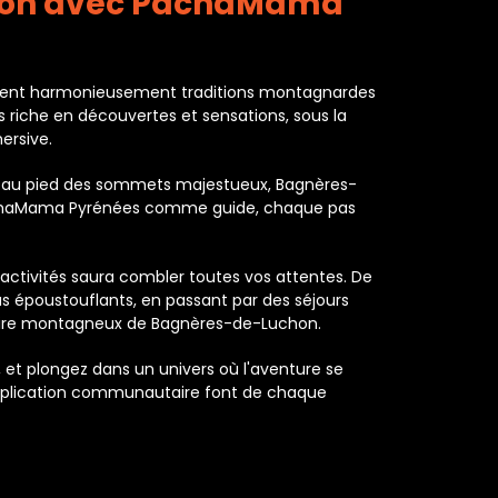
chon avec PachaMama
mêlent harmonieusement traditions montagnardes
 riche en découvertes et sensations, sous la
ersive.
hée au pied des sommets majestueux, Bagnères-
 PachaMama Pyrénées comme guide, chaque pas
activités saura combler toutes vos attentes. De
s époustouflants, en passant par des séjours
ritoire montagneux de Bagnères-de-Luchon.
 et plongez dans un univers où l'aventure se
implication communautaire font de chaque