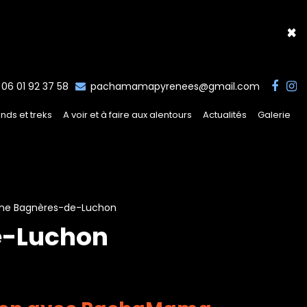
×
06 01 92 37 58
pachamamapyrenees@gmail.com
nds et treks
A voir et à faire aux alentours
Actualités
Galerie
gne Bagnères-de-Luchon
e-Luchon