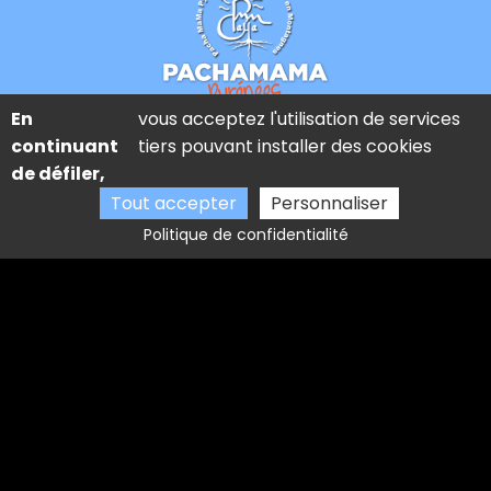
En
vous acceptez l'utilisation de services
continuant
tiers pouvant installer des cookies
Impasse de Camous, 65410 Camous
de défiler,
Bureau des activités montagne
Tout accepter
Personnaliser
Place des Badalans, 65510 LOUDENVIELLE
Politique de confidentialité
pachamamapyrenees@gmail.com
06 01 92 37 58