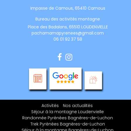
Impasse de Camous, 65410 Camous
Bureau des activités montagne
Place des Badalans, 65510 LOUDENVIELLE
pachamamapyrenees@gmail.com
06 01 92 37 58
Activités
Nos actualités
Séjour à la montagne Loudenvielle
Randonnée Pyrénées Bagnères-de-Luchon
Trek Pyrénées Bagnères-de-Luchon
Séjour à la montagne Bagnères-de-Luchon