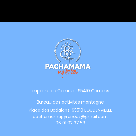
Impasse de Camous, 65410 Camous
Bureau des activités montagne
Place des Badalans, 65510 LOUDENVIELLE
pachamamapyrenees@gmail.com
06 01 92 37 58